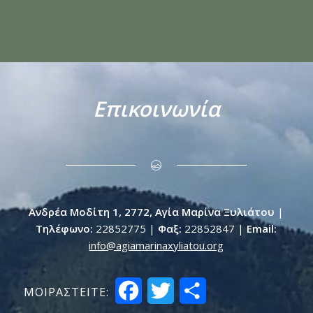
Επικοινωνία
Ανδρέα Μοδίτη 1, 2772, Αγία Μαρίνα Ξυλιάτου
|
Τηλέφωνο:
22852775 |
Φαξ:
22852847 |
Email:
info@agiamarinaxyliatou.org
Facebook
Twitter
Μοιραστείτε
ΜΟΙΡΑΣTEITE: