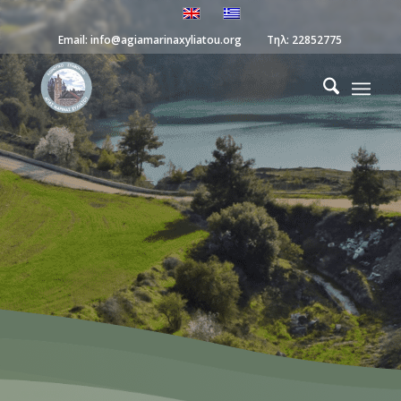
Email:
info@agiamarinaxyliatou.org
Τηλ:
22852775