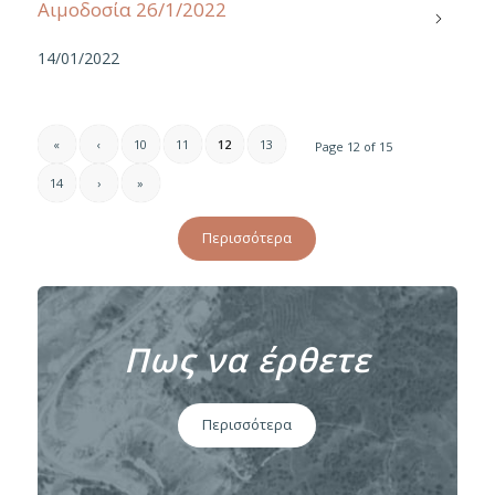
Αιμοδοσία 26/1/2022
14/01/2022
«
‹
10
11
12
13
Page 12 of 15
14
›
»
Περισσότερα
Πως να έρθετε
Περισσότερα