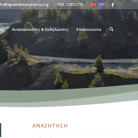
nfo@agiamarinaxyliatou.org
Τηλ:
22852775
ις
Ανακοινώσεις & Εκδηλώσεις
Επικοινωνία
ΑΝΑΖΗΤΗΣΗ