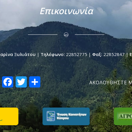
Επικοινωνία
Μαρίνα Ξυλιάτου
|
Τηλέφωνο:
22852775 |
Φαξ:
22852847 |
E
Facebook
Twitter
Μοιραστείτε
ΑΚΟΛΟΥΘΗΣΤΕ Μ